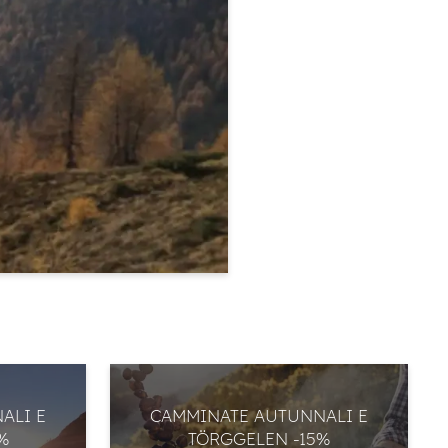
ALI E
CAMMINATE AUTUNNALI E
%
TÖRGGELEN -15%