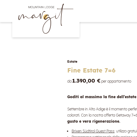
Estate
Fine Estate 7=6
1.390,00 €
da
per appartamento
Goditi al massimo la fine dell’estate
Settembre in Alto Adige è il momento perfet
colorati. Con la nostra offerta Getaway 7=6
gusto e vera rigenerazione.
Brixen Südtirol Guest Pass
: utilizzo grat