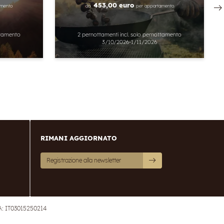
453,00 euro
amento
da
per appartamento
ttamento
2 pernottamenti
incl.
solo pernottamento
3/10/2026-1/11/2026
RIMANI AGGIORNATO
Registrazione alla newsletter
VA: IT03015250214