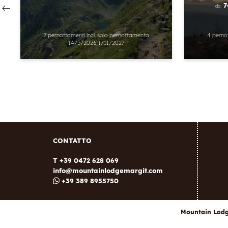
7
da
7 pernottamenti
incl.
solo pernottamento
4 perno
14/5/2026-1/11/2027
CONTATTO
T +39 0472 628 069
info@
mountainlodgemargit.
com
+39 389 8955750
Mountain Lod