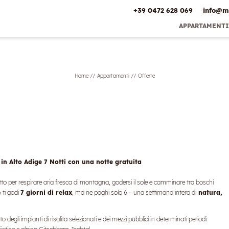
+39 0472 628 069
info@
m
APPARTAMENTI
Bonus
prenotazione
anticipata &
miglior prezzo
Home
//
Appartamenti
//
Offerte
Servizi inclusi
Offerte
Pagamento
caparra online
Posizione
Galleria
immagini
 in Alto Adige 7 Notti con una notte gratuita
to per respirare aria fresca di montagna, godersi il sole e camminare tra boschi
 ti godi
7 giorni di relax
, ma ne paghi solo 6 – una settimana intera di
natura,
uito degli impianti di risalita selezionati e dei mezzi pubblici in determinati periodi