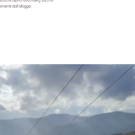
istica e alpina Gitschberg Jochtal
tamente dall’alloggio