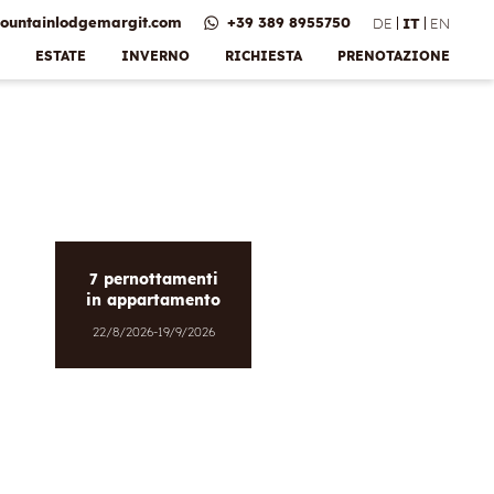
ountainlodgemargit.
com
+39 389 8955750
DE
IT
EN
ESTATE
INVERNO
RICHIESTA
PRENOTAZIONE
7 pernottamenti
in appartamento
22/8/2026-19/9/2026