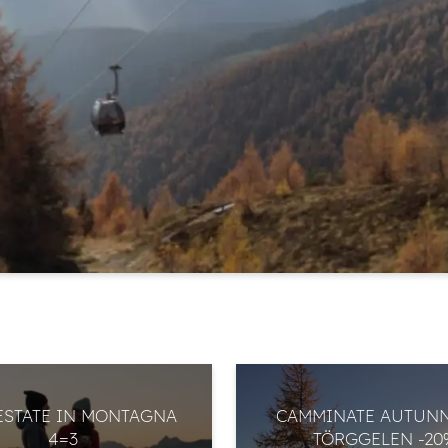
Registrazione alla newsletter
Titolo
Nome
Cognome
E-mail
Consenso marketing
* obbligatorio
ISCRIVITI ORA
ESTATE IN MONTAGNA
CAMMINATE AUTUNN
4=3
TÖRGGELEN -20