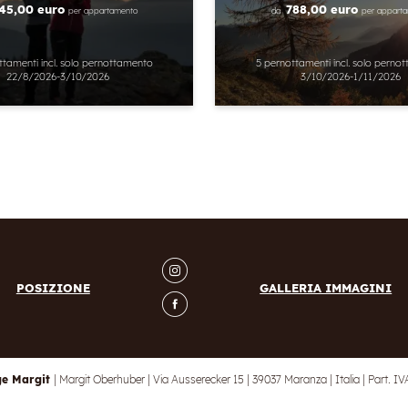
45,00 euro
788,00 euro
per appartamento
da
per appart
ttamenti
incl.
solo pernottamento
5 pernottamenti
incl.
solo perno
22/8/2026-3/10/2026
3/10/2026-1/11/2026
POSIZIONE
GALLERIA IMMAGINI
ge Margit
|
Margit Oberhuber
|
Via Ausserecker 15
|
39037 Maranza
|
Italia
|
Part. I