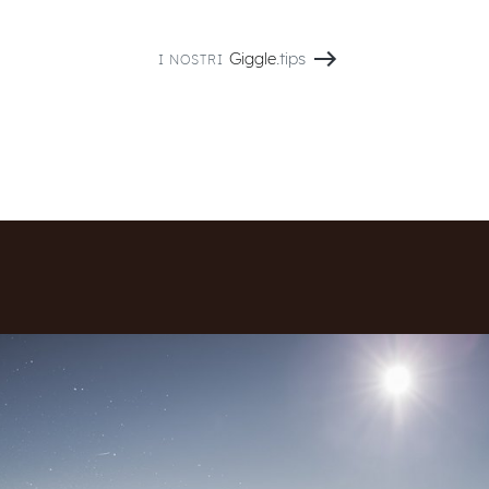
Giggle
.tips
I NOSTRI