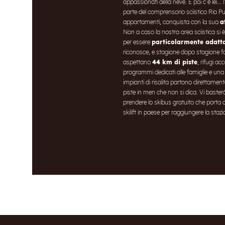
appassionati della neve. E poi c’è lei...
parte del comprensorio sciistico Rio Pu
appartamenti, conquista con la sua
a
Non a caso la nostra area sciistica si 
per essere
particolarmente adatta
riconosce, e stagione dopo stagione fa
aspettano
44 km di piste
, rifugi ac
programmi dedicati alle famiglie e una n
impianti di risalita partono direttamen
piste in men che non si dica. Vi baster
prendere lo skibus gratuito che porta al
skilift in paese per raggiungere la stazi