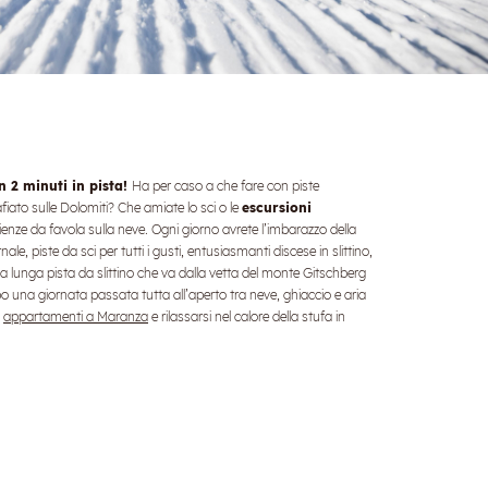
n 2 minuti in pista!
Ha per caso a che fare con piste
iato sulle Dolomiti? Che amiate lo sci o le
escursioni
rienze da favola sulla neve. Ogni giorno avrete l’imbarazzo della
rnale, piste da sci per tutti i gusti, entusiasmanti discese in slittino,
 “La lunga pista da slittino che va dalla vetta del monte Gitschberg
una giornata passata tutta all’aperto tra neve, ghiaccio e aria
i
appartamenti a Maranza
e rilassarsi nel calore della stufa in