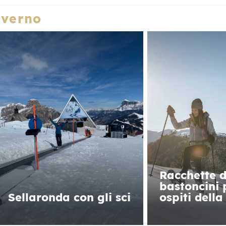
nverno
Racchette d
bastoncini 
Sellaronda con gli sci
ospiti della