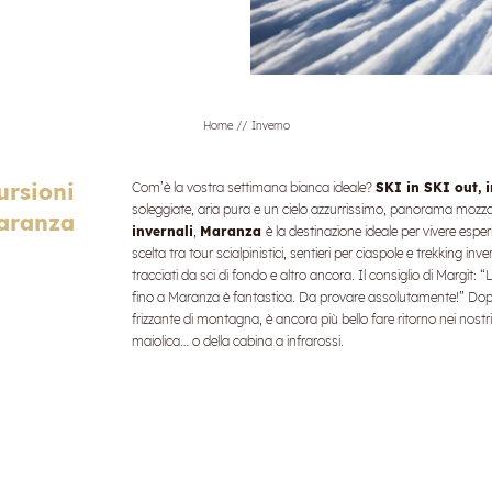
Home
//
Inverno
ursioni
Com’è la vostra settimana bianca ideale?
SKI in SKI out, i
soleggiate, aria pura e un cielo azzurrissimo, panorama mozzaf
Maranza
invernali
,
Maranza
è la destinazione ideale per vivere espe
scelta tra tour scialpinistici, sentieri per ciaspole e trekking inve
tracciati da sci di fondo e altro ancora. Il consiglio di Margit:
fino a Maranza è fantastica. Da provare assolutamente!” Dopo 
frizzante di montagna, è ancora più bello fare ritorno nei nostr
maiolica… o della cabina a infrarossi.