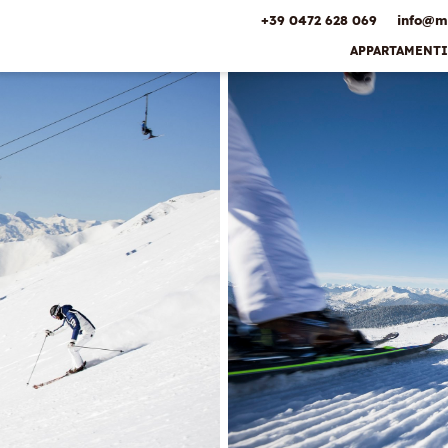
+39 0472 628 069
info@
m
APPARTAMENTI
Bonus
prenotazione
anticipata &
miglior prezzo
Servizi inclusi
Offerte
Pagamento
caparra online
Posizione
Galleria
immagini