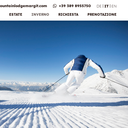
ountainlodgemargit.
com
+39 389 8955750
DE
IT
EN
ESTATE
INVERNO
RICHIESTA
PRENOTAZIONE