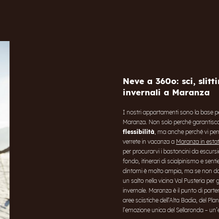
* obbligatorio
ISCRIVITI ORA
Neve a 360o: sci, slitt
invernali a Maranza
I nostri appartamenti sono la base per
Maranza. Non solo perché garantisc
flessibilità
, ma anche perché vi per
verrete in vacanza a
Maranza in esta
per procurarvi i bastoncini da escursion
fondo, itinerari di scialpinismo e senti
dintorni è molto ampia, ma se non d
un salto nella vicina Val Pusteria per
invernale. Maranza è il punto di parte
aree sciistiche dell’Alta Badia, del Pl
l’emozione unica del Sellaronda – un’