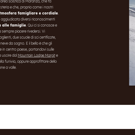
 l’area sciistica di Maranza, che fa
steria e che, proprio come i nostri
tmosfera famigliare e cordiale
.
è aggiudicata diversi riconoscimenti
 alle famiglie
. Qui ci si conosce e
 sempre piacere rivedersi. Vi
coglienti, due scuole di sci certificate,
Registrazione alla newsletter
eve da sogno. E il bello è che gli
te in centro paese, portandovi sulle
Titolo
à uscire dal
Mountain Lodge Margit
e
la funivia, oppure approfittare dello
one a valle.
Nome
Cognome
E-mail
Consenso marketing