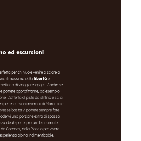
ino ed escursioni
fetta per chi vuole venire a sciare a
ono il massimo della
libertà
e
mettono di viaggiare leggeri. Anche se
te
potrete approfittarne, ad esempio
e. L’offerta di piste da slittino e sci di
eri per escursioni invernali di Maranza e
ovesse bastarvi potrete sempre fare
 godervi una porzione extra di spasso
nza ideale per esplorare le rinomate
an de Corones, della Plose o per vivere
esperienza alpina indimenticabile.