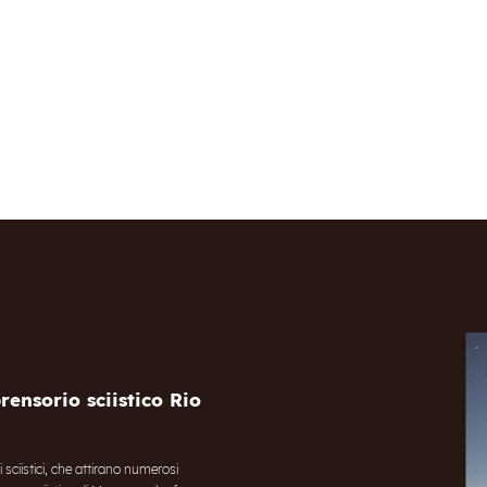
ensorio sciistico Rio
i sciistici, che attirano numerosi