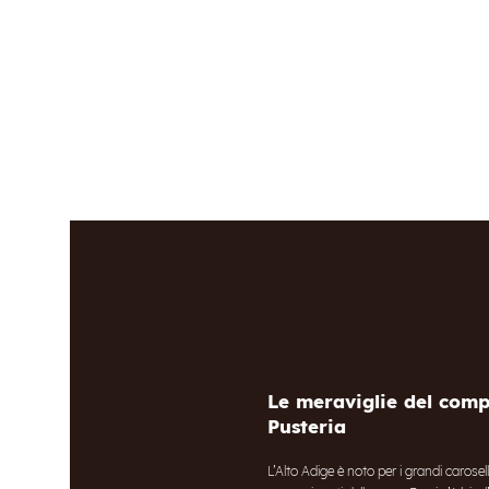
Le meraviglie del compr
Pusteria
L’Alto Adige è noto per i grandi carosell