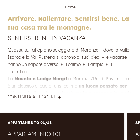
Home
Arrivare. Rallentare. Sentirsi bene. La
tua casa tra le montagne.
SENTIRSI BENE IN VACANZA
Quassù sull'altopiano soleggiato di Maranza – dove la Valle
Isarco e la Val Pusteria si aprono ai tuoi piedi – le vacanze
hanno un sapore diverso. Più calmo. Più ampio. Più
autentico.
La
Mountain Lodge Margit
a Maranza/Rio di Pusteria non
è un classico alloggio turistico, ma
un luogo pensato per
chi ama la libertà e vuole vivere la montagna in modo
CONTINUA A LEGGERE
consapevole.
A
1.414 metri di altitudine
, nel cuore dell'Alto Adige e con
vista diretta sulle Dolomiti, ti attendono
11 spaziosi
APPARTAMENTO
01/11
A
appartamenti di design, dove comfort alpino e stile
APPARTAMENTO 101
A
contemporaneo si incontrano
, creati per offrirti spazio,