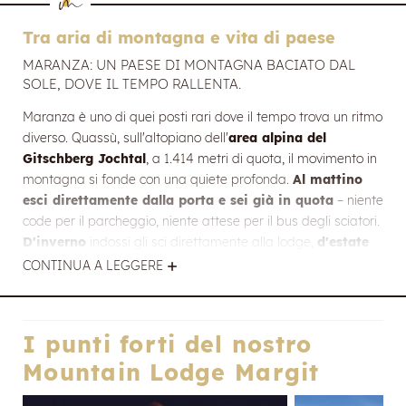
libertà della montagna –
la tua casa vacanze in Alto
Adige, per chi desidera vivere la natura senza
Tra aria di montagna e vita di paese
rinunciare a un soggiorno speciale.
MARANZA: UN PAESE DI MONTAGNA BACIATO DAL
SOLE, DOVE IL TEMPO RALLENTA.
APPARTAMENTI DI DESIGN CON UN'ELEGANTE
ATMOSFERA ALPINA
Maranza è uno di quei posti rari dove il tempo trova un ritmo
diverso. Quassù, sull'altopiano dell'
area alpina del
Gitschberg Jochtal
, a 1.414 metri di quota, il movimento in
montagna si fonde con una quiete profonda.
Al mattino
esci direttamente dalla porta e sei già in quota
– niente
Registrazione alla newsletter
code per il parcheggio, niente attese per il bus degli sciatori.
D'inverno
indossi gli sci direttamente alla lodge,
d'estate
Titolo
allacci gli scarponi per sentieri che iniziano proprio qui. A
CONTINUA A LEGGERE
volte una cima da conquistare, a volte una passeggiata
tranquilla tra i pascoli alpini.
Nome
La particolarità? Al tuo rientro non ti aspetta una località
I punti forti del nostro
Cognome
turistica affollata, ma la quiete autentica di un vero borgo di
Mountain Lodge Margit
montagna altoatesino. Dopo una giornata tra sentieri, cime
E-mail
e panorami, t
orni in un luogo dove ti senti subito a