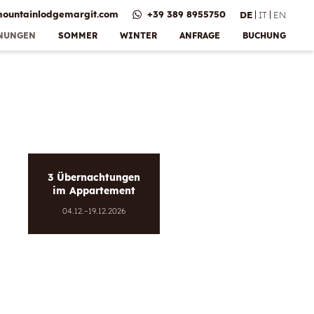
ountainlodgemargit.
com
+39 389 8955750
DE
IT
EN
NUNGEN
SOMMER
WINTER
ANFRAGE
BUCHUNG
Bonus &
is
stungen
te
geld
e
erie
3 Übernachtungen
im Appartement
04.12.–19.12.2026