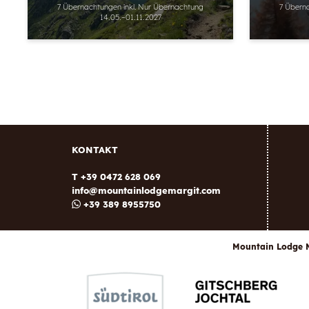
7 Übernachtungen
inkl.
Nur Übernachtung
7 Übern
14.05.–01.11.2027
KONTAKT
T +39 0472 628 069
info@
mountainlodgemargit.
com
+39 389 8955750
Mountain Lodge 