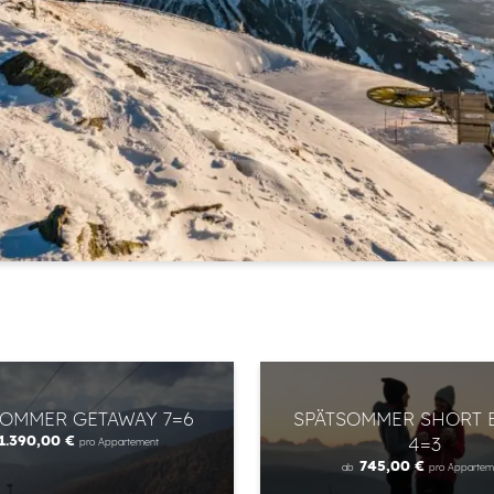
Anrede
Vorname
Nachname
E-Mail
Einwilligung Marketing
* Pflichtfelder
JETZT ANMELDEN
SOMMER GETAWAY 7=6
SPÄTSOMMER SHORT 
1.390,00 €
4=3
pro Appartement
745,00 €
ab
pro Appartem