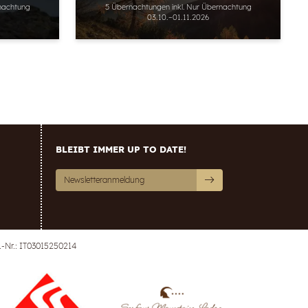
nachtung
5 Übernachtungen
inkl.
Nur Übernachtung
03.10.–01.11.2026
BLEIBT IMMER UP TO DATE!
Newsletteranmeldung
-Nr.: IT03015250214