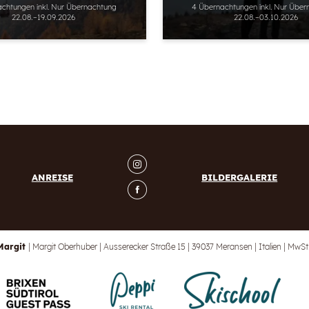
achtungen
inkl.
Nur Übernachtung
4 Übernachtungen
inkl.
Nur Über
22.08.–19.09.2026
22.08.–03.10.2026
ANREISE
BILDERGALERIE
Margit
|
Margit Oberhuber
|
Ausserecker Straße 15
|
39037 Meransen
|
Italien
|
MwSt.