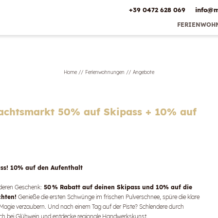
+39 0472 628 069
info@
m
FERIENWOH
Frühbucher-
Bestpre
Inklusivlei
Home
//
Ferienwohnungen
//
Angebote
Angebo
Online-An
Anreis
Bildergal
achtsmarkt 50% auf Skipass + 10% auf
ass!
10% auf den Aufenthalt
nderen Geschenk:
50 % Rabatt auf deinen Skipass und 10% auf die
hten!
Genieße die ersten Schwünge im frischen Pulverschnee, spüre die klare
n Magie verzaubern. Und nach einem Tag auf der Piste? Schlendere durch
h bei Glühwein und entdecke regionale Handwerkskunst.