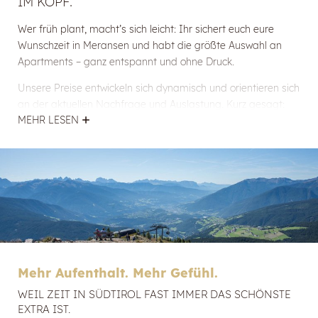
IM KOPF.
Wer früh plant, macht’s sich leicht: Ihr sichert euch eure
Wunschzeit in Meransen und habt die größte Auswahl an
Apartments – ganz entspannt und ohne Druck.
Unsere Preise entwickeln sich dynamisch und orientieren sich
an der aktuellen Nachfrage und Auslastung. Kurz gesagt:
MEHR LESEN
Früh dran sein zahlt sich oft aus.
Und weil ihr
direkt bei
Mountain Lodge Margit
bucht
,
könnt ihr euch sicher sein: Ihr bekommt den
besten direkt
verfügbaren Preis
für euren Zeitraum – transparent,
unkompliziert und ohne Umwege.
JETZT BUCHEN
Mehr Aufenthalt. Mehr Gefühl.
WEIL ZEIT IN SÜDTIROL FAST IMMER DAS SCHÖNSTE
EXTRA IST.