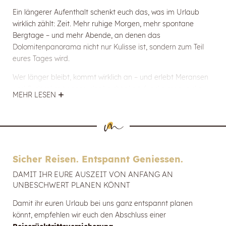
Ein längerer Aufenthalt schenkt euch das, was im Urlaub
wirklich zählt: Zeit. Mehr ruhige Morgen, mehr spontane
Bergtage – und mehr Abende, an denen das
Dolomitenpanorama nicht nur Kulisse ist, sondern zum Teil
eures Tages wird.
Wer länger bleibt, kommt wirklich an – und erlebt Meransen
und Südtirol mit genau der Leichtigkeit, für die man in die
MEHR LESEN
Berge fährt.
In der Mountain Lodge Margit länger bleiben & mehr
genießen
Hol dir dein persönliches Angebot und gönn dir mehr
Newsletteranmeldung
Sicher Reisen. Entspannt Geniessen.
Zeit, die Berge Südtirols in der Mountain Lodge Margit
zu erleben.
DAMIT IHR EURE AUSZEIT VON ANFANG AN
Anrede
UNBESCHWERT PLANEN KÖNNT
JETZT ANFRAGEN
Damit ihr euren Urlaub bei uns ganz entspannt planen
Vorname
könnt, empfehlen wir euch den Abschluss einer