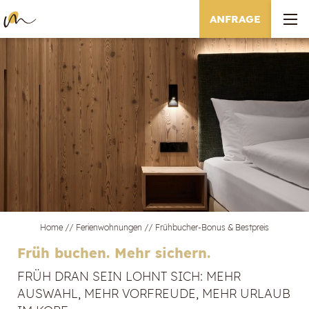
ANFRAGE
Home
//
Ferienwohnungen
//
Frühbucher-Bonus & Bestpreis
Früh buchen. Mehr sichern.
FRÜH DRAN SEIN LOHNT SICH: MEHR
AUSWAHL, MEHR VORFREUDE, MEHR URLAUB